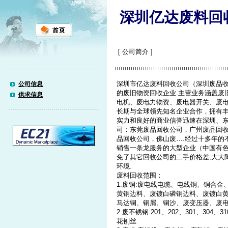
深圳亿达废料回
[ 公司简介 ]
深圳市亿达废料回收公司（深圳废品收
公司信息
的废旧物资回收企业.主营业务涵盖废
供求信息
电机、废电力物资、废电器开关、废电
长期与全球领先知名企业合作，拥有
实力和良好的商业信誉迅速在深圳、
司：东莞废品回收公司，广州废品回
品回收公司，佛山废….经过十多年的
销售一条龙服务的大型企业（中国有色
免了其它回收公司的二手价格差,大大
环境.
废料回收范围：
1.废铜:废电线电缆、电线铜、铜合
黄铜边料、废镀白磷铜边料、废镀白
马达铜、铜屑、铜沙、废变压器、废
2.废不锈钢:201、202、301、30
花刨丝