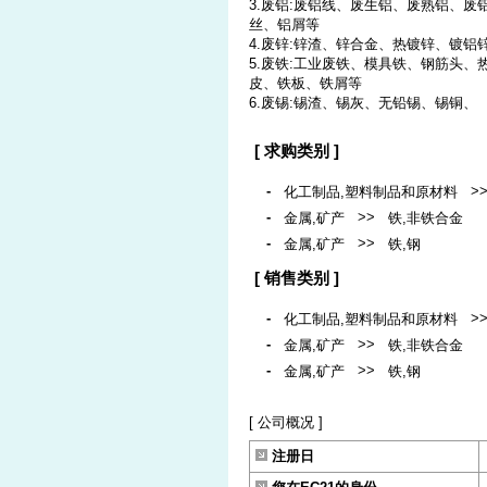
3.废铝:废铝线、废生铝、废熟铝、
丝、铝屑等
4.废锌:锌渣、锌合金、热镀锌、镀铝
5.废铁:工业废铁、模具铁、钢筋头
皮、铁板、铁屑等
6.废锡:锡渣、锡灰、无铅锡、锡铜、
[ 求购类别 ]
-
>
化工制品,塑料制品和原材料
-
>>
金属,矿产
铁,非铁合金
-
>>
金属,矿产
铁,钢
[ 销售类别 ]
-
>
化工制品,塑料制品和原材料
-
>>
金属,矿产
铁,非铁合金
-
>>
金属,矿产
铁,钢
[ 公司概况 ]
注册日