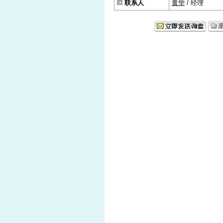
联系人
黄华
/ 经理